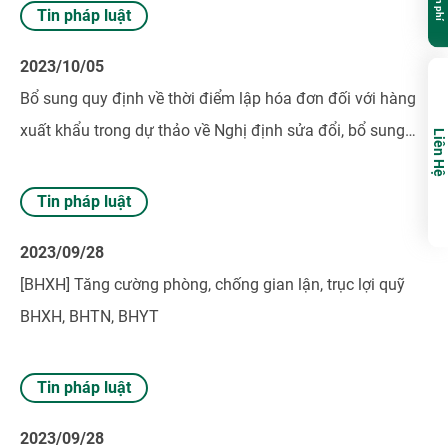
Tin pháp luật
2023/10/05
Bổ sung quy định về thời điểm lập hóa đơn đối với hàng
xuất khẩu trong dự thảo về Nghị định sửa đổi, bổ sung
Liên Hệ
Nghị định số 123/2020/NĐ-CP ngày 19/10/2020 quy
định về hóa đơn, chứng từ
Tin pháp luật
2023/09/28
[BHXH] Tăng cường phòng, chống gian lận, trục lợi quỹ
BHXH, BHTN, BHYT
Tin pháp luật
2023/09/28