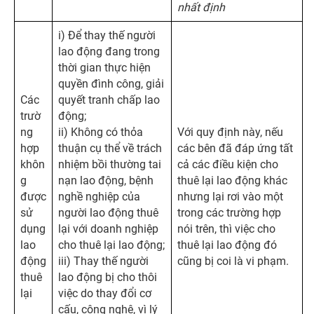
nhất định
i) Để thay thế người
lao động đang trong
thời gian thực hiện
quyền đình công, giải
Các
quyết tranh chấp lao
trườ
động;
ng
ii) Không có thỏa
Với quy định này, nếu
hợp
thuận cụ thể về trách
các bên đã đáp ứng tất
khôn
nhiệm bồi thường tai
cả các điều kiện cho
g
nạn lao động, bệnh
thuê lại lao động khác
được
nghề nghiệp của
nhưng lại rơi vào một
sử
người lao động thuê
trong các trường hợp
dụng
lại với doanh nghiệp
nói trên, thì việc cho
lao
cho thuê lại lao động;
thuê lại lao động đó
động
iii) Thay thế người
cũng bị coi là vi phạm.
thuê
lao động bị cho thôi
lại
việc do thay đổi cơ
cấu, công nghệ, vì lý