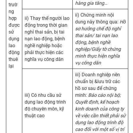
hàng gia tăng…
trườ
ng
ii) Chứng minh nội
hợp
ii) Thay thế người lao
dung này thông qua:
Hồ
được
động trong thời gian
sơ hưởng chế độ nghỉ
sử
nghỉ thai sản, bị tai
thai sản/ tai nạn lao
dụng
nạn lao động, bệnh
động, bệnh nghề
lao
nghề nghiệp hoặc
nghiệp/Giấy tờ chứng
động
phải thực hiện các
minh thực hiện nghĩa
thuê
nghĩa vụ công dân
vụ công dân
lại
iii) Doanh nghiệp nên
chuẩn bị &lưu trữ các
hồ sơ sau để chứng
iii) Có nhu cầu sử
minh:
Báo cáo nội bộ;
dụng lao động trình
Quyết định, kế hoạch
độ chuyên môn, kỹ
kinh doanh của công ty
thuật cao
về việc cần thiết phải sử
dụng lao động trình độ
cao đối với một số vị trí