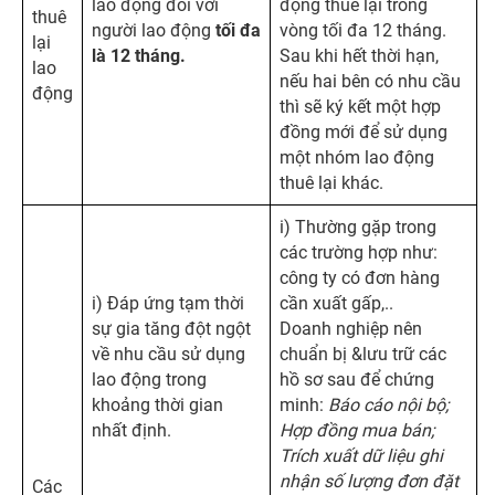
lao động đối với
động thuê lại trong
thuê
người lao động
tối đa
vòng tối đa 12 tháng.
lại
là 12 tháng.
Sau khi hết thời hạn,
lao
nếu hai bên có nhu cầu
động
thì sẽ ký kết một hợp
đồng mới để sử dụng
một nhóm lao động
thuê lại khác.
i) Thường gặp trong
các trường hợp như:
công ty có đơn hàng
i) Đáp ứng tạm thời
cần xuất gấp,..
sự gia tăng đột ngột
Doanh nghiệp nên
về nhu cầu sử dụng
chuẩn bị &lưu trữ các
lao động trong
hồ sơ sau để chứng
khoảng thời gian
minh:
Báo cáo nội bộ;
nhất định.
Hợp đồng mua bán;
Trích xuất dữ liệu ghi
nhận số lượng đơn đặt
Các