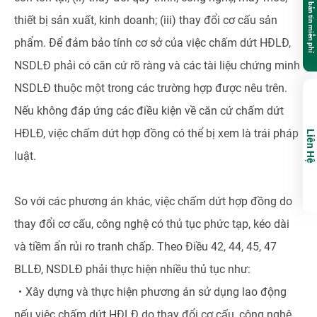
Đăng ký nhận bản tin miễn phí
thiết bị sản xuất, kinh doanh; (iii) thay đổi cơ cấu sản
phẩm. Để đảm bảo tính cơ sở của việc chấm dứt HĐLĐ,
NSDLĐ phải có căn cứ rõ ràng và các tài liệu chứng minh
NSDLĐ thuộc một trong các trường hợp được nêu trên.
Nếu không đáp ứng các điều kiện về căn cứ chấm dứt
HĐLĐ, việc chấm dứt hợp đồng có thể bị xem là trái pháp
Liên Hệ
luật.
So với các phương án khác, việc chấm dứt hợp đồng do
thay đổi cơ cấu, công nghệ có thủ tục phức tạp, kéo dài
và tiềm ẩn rủi ro tranh chấp. Theo Điều 42, 44, 45, 47
BLLĐ, NSDLĐ phải thực hiện nhiều thủ tục như:
・
Xây dựng và thực hiện phương án sử dụng lao động
nếu việc chấm dứt HĐLĐ do thay đổi cơ cấu, công nghệ