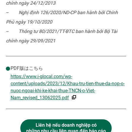
chính ngày 24/12/2013
–
Nghị định 126/2020/ND-CP ban hành bởi Chính
Phủ ngày 19/10/2020
–
Thông tư 80/2021/TT-BTC ban hành bởi Bộ Tài
chính ngày 29/09/2021
PDF版はこちら
https://www.i-glocal.com/wp-
content/uploads/2023/12/Khau-tru-tien-thue-da-nop-o-
nuoc-ngoai-khi-ke-khai-thue-TNCN-o-Viet-
Nam_revised_13062025.pdf
Liên hệ nếu doanh nghiệp có
những nhu cầu liên quan đến báo cáo