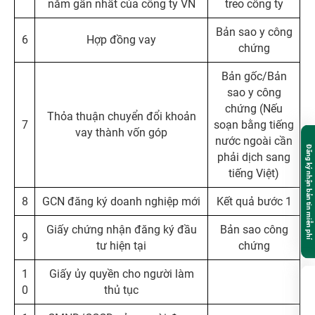
năm gần nhất của công ty VN
treo công ty
Bản sao y công
6
Hợp đồng vay
chứng
Bản gốc/Bản
sao y công
chứng (Nếu
Thỏa thuận chuyển đổi khoản
7
soạn bằng tiếng
vay thành vốn góp
nước ngoài cần
Đăng ký nhận bản tin miễn phí
phải dịch sang
tiếng Việt)
8
GCN đăng ký doanh nghiệp mới
Kết quả bước 1
Giấy chứng nhận đăng ký đầu
Bản sao công
9
tư hiện tại
chứng
1
Giấy ủy quyền cho người làm
0
thủ tục