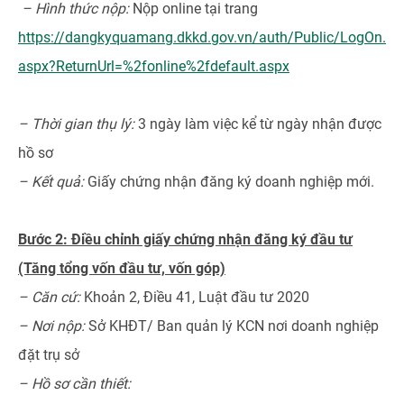
– Hình thức nộp:
Nộp online tại trang
https://dangkyquamang.dkkd.gov.vn/auth/Public/LogOn.
aspx?ReturnUrl=%2fonline%2fdefault.aspx
– Thời gian thụ lý:
3 ngày làm việc kể từ ngày nhận được
hồ sơ
– Kết quả:
Giấy chứng nhận đăng ký doanh nghiệp mới.
Bước 2: Điều chỉnh giấy chứng nhận đăng ký đầu tư
(Tăng tổng vốn đầu tư, vốn góp)
– Căn cứ:
Khoản 2, Điều 41, Luật đầu tư 2020
– Nơi nộp:
Sở KHĐT/ Ban quản lý KCN nơi doanh nghiệp
đặt trụ sở
– Hồ sơ cần thiết: