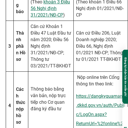
(Theo
khoản 3 Điều
(Theo khoản 1 Điều 66
g
56 Nghị định
Nghị định 01/2021/NĐ-
báo
31/2021/NĐ-CP
)
CP
Căn cứ Khoản 1
Thà
Điều 47 Luật Đầu tư
Căn cứ Điều 206, Luật
nh
năm 2020; Điều 56
Doanh nghiệp 2020;
3
ph
ầ
Nghị định
Điều 66, Nghị định
n H
ồ
31/2021/NĐ-CP;
01/2021 NĐ-CP; Thông
s
ơ
Thông tư
tư 01/2021 TT-BKHĐT
Đăng ký nhận bản tin miễn phí
03/2021/TT-BKHDT
Nộp online trên Cổng
thông tin theo link:
Thông báo bằng
Các
văn bản, nộp trực
h
https://dangkyquamang
tiếp cho Cơ quan
th
ứ
c
.dkkd.gov.vn/auth/Publi
4
đăng ký đầu tư
n
ộ
p
c/LogOn.aspx?
h
ồ
s
ơ
ReturnUrl=%2fonline%2f