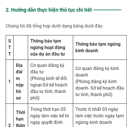
2. Hướng dẫn thực hiện thủ tục chi tiết
Chúng tôi đã tổng hợp dưới dạng bảng dưới đây:
S
Thông báo t
ạ
m
Thông báo t
ạ
m ng
ừ
ng
T
ng
ừ
ng ho
ạ
t đ
ộ
ng
kinh doanh
T
c
ủ
a d
ự
án đ
ầ
u t
ư
Đ
ị
a
Cơ quan đăng ký
Cơ quan đăng ký kinh
đi
ể
đầu tư
doanh
m
(Phòng kinh tế đối
1
(Phòng đăng ký kinh
n
ộ
p
ngoại-Sở kế hoạch
doanh- Sở kế hoạch đầu
h
ồ
đầu tư tỉnh, thành
tư tỉnh, thành phố)
s
ơ
phố)
Trong thời hạn 05
Trước ít nhất 03 ngày
Th
ờ
i
ngày làm việc kể từ
làm việc trước ngày tạm
h
ạ
n
ngày quyết định
ngừng kinh doanh
2
thôn