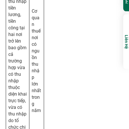
thu nhập
tiền
Cơ
lương,
qua
tiền
n
công tại
thuế
hai nơi
Liên Hệ
nơi
trở lên
có
bao gồm
ngu
cả
ồn
trường
thu
hợp vừa
nhậ
có thu
p
nhập
lớn
thuộc
nhất
diện khai
tron
trực tiếp,
g
vừa có
năm
thu nhập
do tổ
chức chi