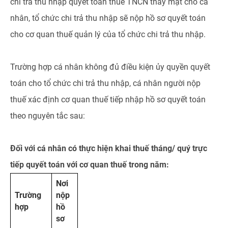
chi trả thu nhập quyết toán thuế TNCN thay mặt cho cá
nhân, tổ chức chi trả thu nhập sẽ nộp hồ sơ quyết toán
cho cơ quan thuế quản lý của tổ chức chi trả thu nhập.
Trường hợp cá nhân không đủ điều kiện ủy quyền quyết
toán cho tổ chức chi trả thu nhập, cá nhân người nộp
thuế xác định cơ quan thuế tiếp nhập hồ sơ quyết toán
theo nguyên tắc sau:
Đối với cá nhân có thực hiện khai thuế tháng/ quý trực
tiếp quyết toán với cơ quan thuế trong năm:
Nơi
Trường
nộp
hợp
hồ
sơ