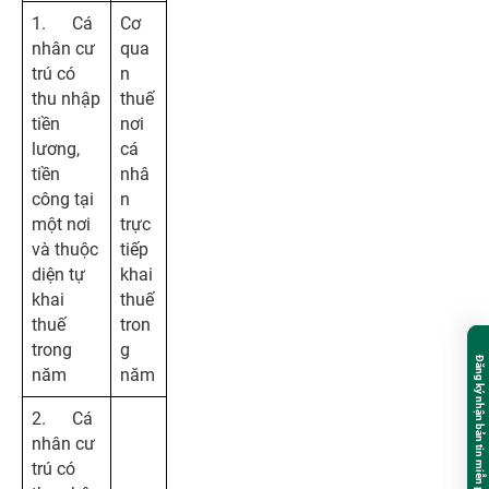
1. Cá
Cơ
nhân cư
qua
trú có
n
thu nhập
thuế
tiền
nơi
lương,
cá
tiền
nhâ
công tại
n
một nơi
trực
và thuộc
tiếp
diện tự
khai
khai
thuế
thuế
tron
trong
g
Đăng ký nhận bản tin miễn phí
năm
năm
2. Cá
nhân cư
trú có