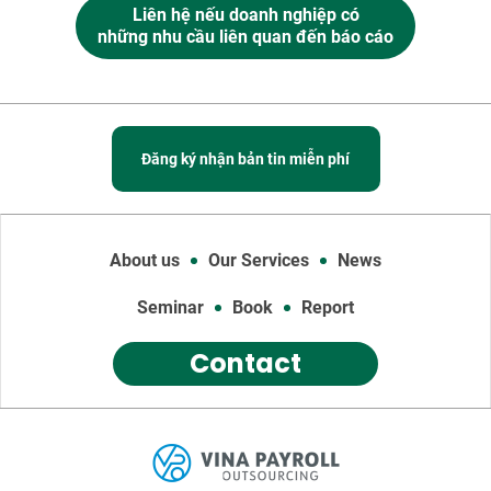
Liên hệ nếu doanh nghiệp có
những nhu cầu liên quan đến báo cáo
Đăng ký nhận bản tin miễn phí
About us
Our Services
News
Seminar
Book
Report
Contact