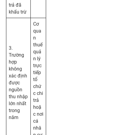
trả đã
khấu trừ
Cơ
qua
n
thuế
3.
quả
Trường
n lý
hợp
trực
không
tiếp
xác định
tổ
được
chứ
nguồn
c chi
thu nhập
trả
lớn nhất
hoặ
trong
c nơi
năm
cá
nhâ
n cư