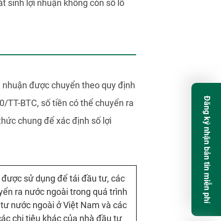
 sinh lợi nhuận không còn số lỗ
lợi nhuận được chuyển theo quy định
Đăng ký nhận bản tin miễn phí
10/TT-BTC, số tiền có thể chuyển ra
thức chung để xác định số lợi
 được sử dụng để tái đầu tư, các
ển ra nước ngoài trong quá trình
tư nước ngoài ở Việt Nam và các
ác chi tiêu khác của nhà đầu tư