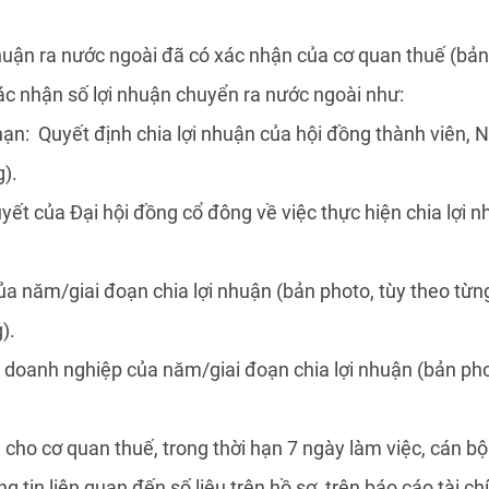
huận ra nước ngoài đã có xác nhận của cơ quan thuế (bản
xác nhận số lợi nhuận chuyển ra nước ngoài như:
hạn: Quyết định chia lợi nhuận của hội đồng thành viên, 
).
yết của Đại hội đồng cổ đông về việc thực hiện chia lợi 
ủa năm/giai đoạn chia lợi nhuận (bản photo, tùy theo từ
).
 doanh nghiệp của năm/giai đoạn chia lợi nhuận (bản pho
cho cơ quan thuế, trong thời hạn 7 ngày làm việc, cán bộ 
 tin liên quan đến số liệu trên hồ sơ, trên báo cáo tài c