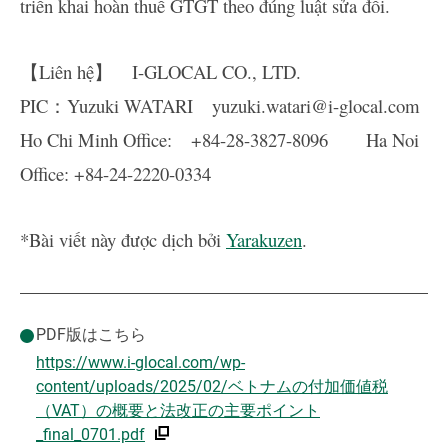
triển khai hoàn thuế GTGT theo đúng luật sửa đổi.
【Liên hệ】 I-GLOCAL CO., LTD.
PIC：Yuzuki WATARI yuzuki.watari@i-glocal.com
Ho Chi Minh Office: +84-28-3827-8096 Ha Noi
Office: +84-24-2220-0334
*Bài viết này được dịch bởi
Yarakuzen
.
PDF版はこちら
https://www.i-glocal.com/wp-
content/uploads/2025/02/ベトナムの付加価値税
（VAT）の概要と法改正の主要ポイント
_final_0701.pdf