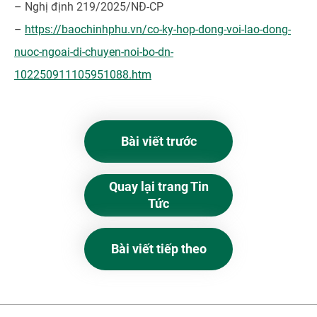
– Nghị định 219/2025/NĐ-CP
–
https://baochinhphu.vn/co-ky-hop-dong-voi-lao-dong-
nuoc-ngoai-di-chuyen-noi-bo-dn-
102250911105951088.htm
Bài viết trước
Quay lại trang Tin
Tức
Bài viết tiếp theo