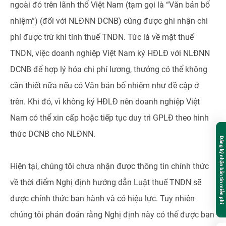
ngoài đó trên lãnh thổ Việt Nam (tạm gọi là “Văn bản bổ
nhiệm”) (đối với NLĐNN DCNB) cũng được ghi nhận chi
phí được trừ khi tính thuế TNDN. Tức là về mặt thuế
TNDN, việc doanh nghiệp Việt Nam ký HĐLĐ với NLĐNN
DCNB để hợp lý hóa chi phí lương, thưởng có thể không
cần thiết nữa nếu có Văn bản bổ nhiệm như đề cập ở
trên. Khi đó, vì không ký HĐLĐ nên doanh nghiệp Việt
Nam có thể xin cấp hoặc tiếp tục duy trì GPLĐ theo hình
thức DCNB cho NLĐNN.
Đăng ký nhận bản tin miễn phí
Hiện tại, chúng tôi chưa nhận được thông tin chính thức
về thời điểm Nghị định hướng dẫn Luật thuế TNDN sẽ
được chính thức ban hành và có hiệu lực. Tuy nhiên
chúng tôi phán đoán rằng Nghị định này có thể được ban