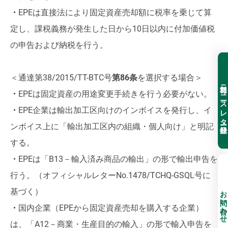
・
EPEは直接法により固定資産売却額に税率を乗じて算
定し、課税義務が発生した日から10日以内に付加価値税
の申告および納税を行う。
＜通達第38/2015/TT-BTC号
第
86条
を選択する場合＞
無料ニュースレター登録
・
EPEは固定資産の用途変更手続きを行う必要がない。
・
EPE企業は輸出加工区向けのインボイスを発行し、イ
ンボイス上に「輸出加工区内の組織・個人向け」と明記
する。
・
EPEは「B13－輸入済み商品の輸出」の形で輸出申告を
行う。（オフィシャルレターNo.1478/TCHQ-GSQL号に
お問い合わせ
基づく）
・
国内企業（EPEから固定資産売却を購入する企業）
は、「A12－商業・生産目的の輸入」の形で輸入申告を