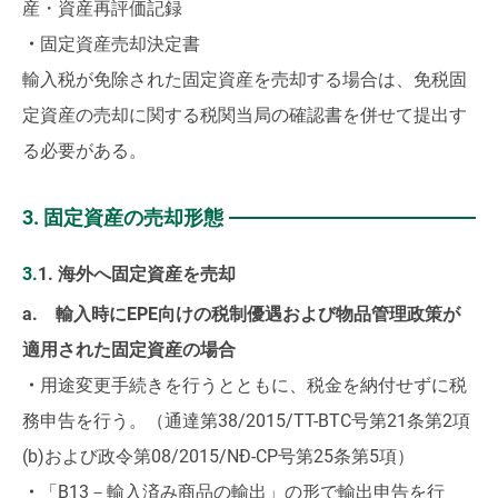
産・資産再評価記録
・
固定資産売却決定書
輸入税が免除された固定資産を売却する場合は、免税固
定資産の売却に関する税関当局の確認書を併せて提出す
る必要がある。
3. 固定資産の売却形態
3.1. 海外へ固定資産を売却
a. 輸入時にEPE向けの税制優遇および物品管理政策が
適用された固定資産の場合
・
用途変更手続きを行うとともに、税金を納付せずに税
務申告を行う。（通達第38/2015/TT-BTC号第21条第2項
(b)および政令第08/2015/NĐ-CP号第25条第5項）
・
「B13－輸入済み商品の輸出」の形で輸出申告を行