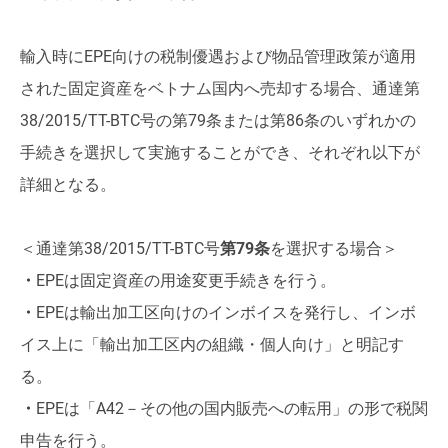
輸入時にEPE向けの税制優遇および物品管理政策が適用
された固定資産をベトナム国内へ売却する場合、通達第
38/2015/TT-BTC号の第79条または第86条のいずれかの
手続きを選択して実施することができ、それぞれ以下が
詳細となる。
＜通達第38/2015/TT-BTC号
第
79条
を選択する場合＞
・
EPEは固定資産の用途変更手続きを行う。
・
EPEは輸出加工区向けのインボイスを発行し、インボ
イス上に「輸出加工区内の組織・個人向け」と明記す
る。
・
EPEは「A42－その他の国内販売への転用」の形で税関
申告を行う。