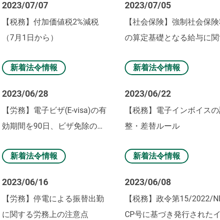
2023/07/07
2023/07/05
【税務】付加価値税2%減税
【社会保険】強制社会保険
（7月1日から）
の算定基礎となる給与に関
る規定の改正
新着法令情報
新着法令情報
2023/06/28
2023/06/22
【労務】電子ビザ(E-visa)の有
【税務】電子インボイスの
効期間を90日、ビザ免除の有
整・差替ルール
効期間を45日に延長
新着法令情報
新着法令情報
2023/06/16
2023/06/08
【労務】停電による振替出勤
【税務】政令第15/2022/N
に関する労務上の注意点
CP号に基づき発行された