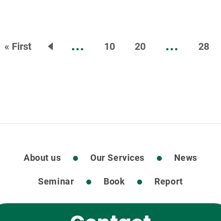
ボイスの調整・差し替え時
VAT適用税率について
...
...
« First
10
20
28
About us
Our Services
News
Seminar
Book
Report