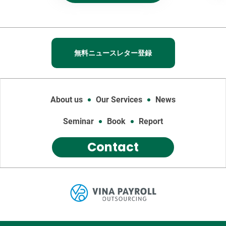
無料ニュースレター登録
About us
Our Services
News
Seminar
Book
Report
Contact