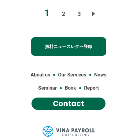
1
2
3
無料ニュースレター登録
About us
Our Services
News
Seminar
Book
Report
Contact