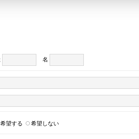
姓
名
希望する
希望しない