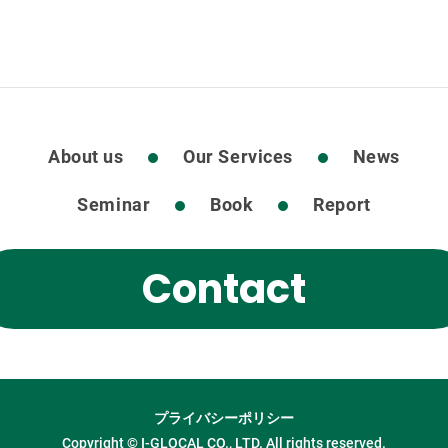
About us
Our Services
News
Seminar
Book
Report
Contact
プライバシーポリシー
Copyright © I-GLOCAL CO., LTD. All rights reserved.