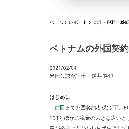
ホーム
レポート
会計・税務・移
ベトナムの外国契約
2021/02/04
米国公認会計士
逆井 将也
はじめに
前回
まで外国契約者税(以下、
FCTとほかの税金の大きな違い
税が必要にもかかわらず失念して