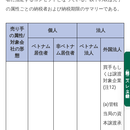
の属性ごとの納税者および納税期限のサマリーである。
売り手
個人
法人
の属性/
対象会
ベトナム
非ベトナ
ベトナム
社の形
外国法人
居住者
ム居住者
法人
態
買手もし
無料ニュースレター登録
くは譲渡
対象企業
(注12)
(a)管轄
当局の資
本譲渡承