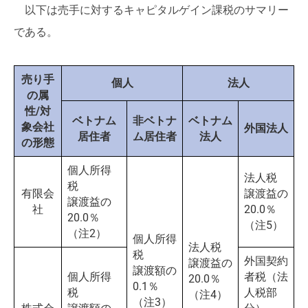
以下は売手に対するキャピタルゲイン課税のサマリー
である。
売り手
個人
法人
の属
性/対
ベトナム
非ベトナ
ベトナム
象会社
外国法人
居住者
ム居住者
法人
の形態
個人所得
法人税
税
有限会
譲渡益の
譲渡益の
社
20.0％
20.0％
（注5）
（注2）
個人所得
法人税
税
外国契約
譲渡益の
譲渡額の
個人所得
者税（法
20.0％
0.1％
税
人税部
（注4）
（注3）