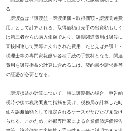
る。
譲渡益は『譲渡益＝譲渡価額－取得価額－譲渡関連費
用』として計算される。取得価額は売手の出資額もしく
は第三者からの購入価額であり、譲渡関連費用は譲渡に
直接関連して実際に支出された費用、たとえば弁護士・
税理士等の専門家報酬や各種手続の手数料となる。関連
費用を譲渡損益の計算に含めるには、契約書や請求書等
の証憑が必要となる。
譲渡損益の計算について、特に譲渡損の場合、申告納
税時や後の税務調査で指摘を受け、税務局が計算した時
価を譲渡価額として推定されるケースがたびたび見受け
られる。このため、外部専門家による企業価値評価報告
書等、譲渡価額の客観性・妥当性を十分に説明できる出