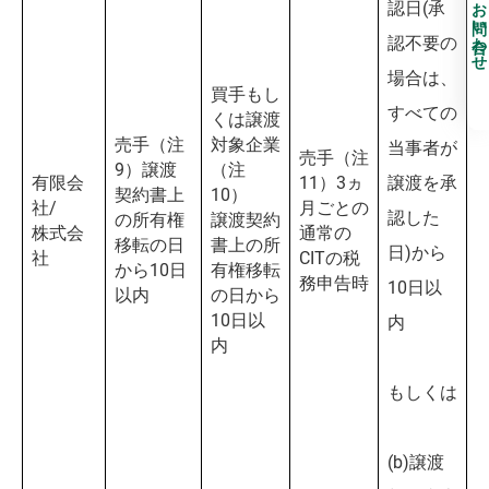
お問い合わせ
認日(承
認不要の
場合は、
買手もし
すべての
くは譲渡
売手（注
対象企業
当事者が
売手（注
9）譲渡
（注
有限会
11）3ヵ
譲渡を承
契約書上
10）
社/
月ごとの
認した
の所有権
譲渡契約
株式会
通常の
移転の日
書上の所
日)から
社
CITの税
から10日
有権移転
務申告時
10日以
以内
の日から
10日以
内
内
もしくは
(b)譲渡