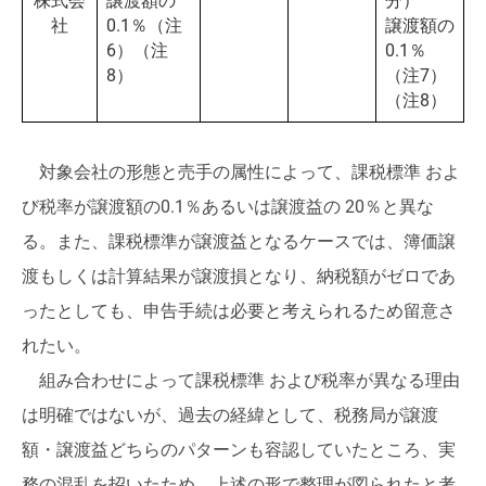
株式会
譲渡額の
分）
社
0.1％（注
譲渡額の
6）（注
0.1％
8）
（注7）
（注8）
対象会社の形態と売手の属性によって、課税標準 およ
び税率が譲渡額の0.1％あるいは譲渡益の 20％と異な
る。また、課税標準が譲渡益となるケースでは、簿価譲
渡もしくは計算結果が譲渡損となり、納税額がゼロであ
ったとしても、申告手続は必要と考えられるため留意さ
れたい。
組み合わせによって課税標準 および税率が異なる理由
は明確ではないが、過去の経緯として、税務局が譲渡
額・譲渡益どちらのパターンも容認していたところ、実
務の混乱を招いたため、上述の形で整理が図られたと考