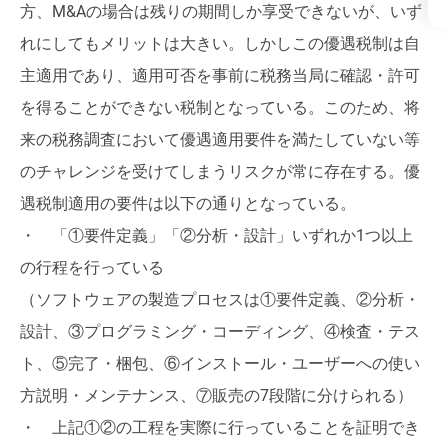
方、M&Aの場合は残りの期間しか享受できないが、いず
れにしてもメリットは大きい。しかしこの優遇税制は自
主適用であり、適用可否を事前に税務当局に確認・許可
を得ることができない税制となっている。このため、将
来の税務調査において優遇適用要件を満たしていない等
のチャレンジを受けてしまうリスクが常に存在する。優
遇税制適用の要件は以下の通りとなっている。
・ 「①要件定義」「②分析・設計」いずれか1つ以上
の行程を行っている
（ソフトウェアの製造プロセスは①要件定義、②分析・
設計、③プログラミング・コーディング、④検査・テス
ト、⑤完了・梱包、⑥インストール・ユーザーへの使い
方説明・メンテナンス、⑦販売の7段階に分けられる）
・ 上記①②の工程を実際に行っていることを証明でき