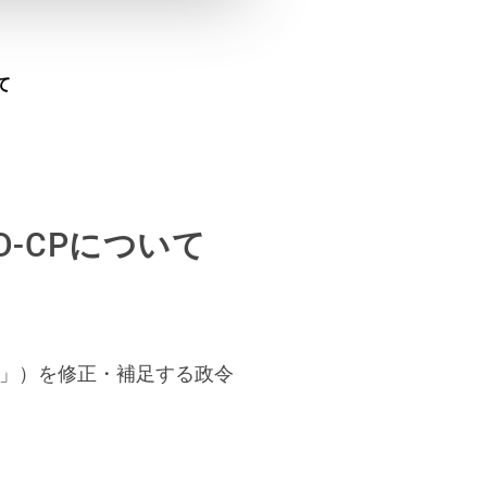
て
D-CPについて
152」）を修正・補足する政令