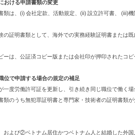
除における申請書類の変更
、(i) 会社定款、活動規定、(ii) 設立許可書、 (ii
験の証明書類として、海外での実務経験証明書または既
ピーは、公証済コピー版または会社印が押印されたコピ
じ職位で申請する場合の規定の補足
が一度労働許可証を更新し、引き続き同じ職位で働く場
書類のうち無犯罪証明書と専門家・技術者の証明書類が
、および②ベトナム居住かつベトナム人と結婚した外国