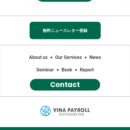
無料ニュースレター登録
About us
Our Services
News
Seminar
Book
Report
Contact