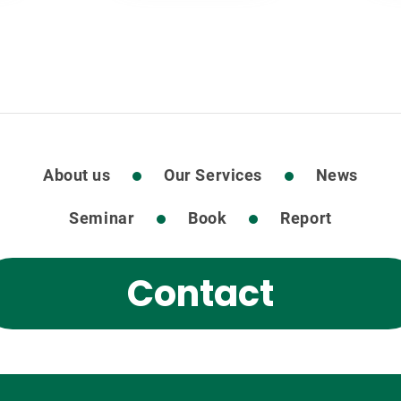
About us
Our Services
News
Seminar
Book
Report
Contact