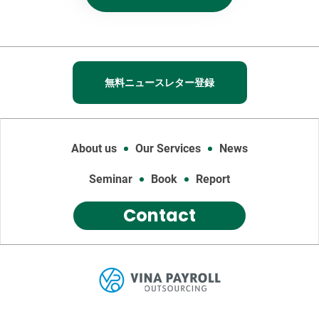
無料ニュースレター登録
About us
Our Services
News
Seminar
Book
Report
Contact