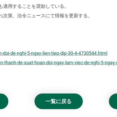
も適用することを奨励している。
れ次第、法令ニュースにて情報を更新する。
-doi-de-nghi-5-ngay-lien-tiep-dip-30-4-4730544.html
an-thanh-de-xuat-hoan-doi-ngay-lam-viec-de-nghi-5-ngay-
一覧に戻る