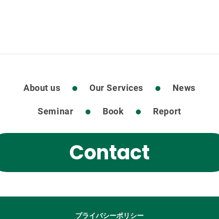
About us
Our Services
News
Seminar
Book
Report
Contact
プライバシーポリシー