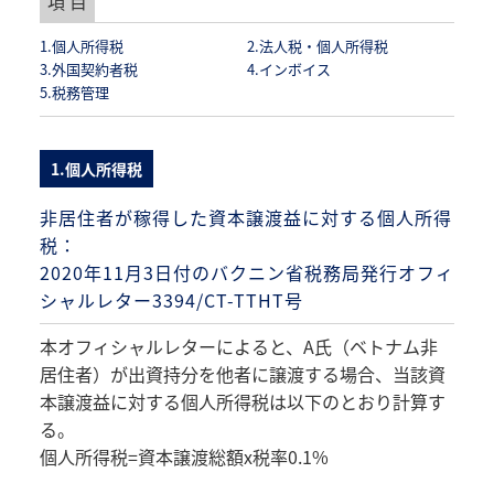
項 目
1.個人所得税
2.法人税・個人所得税
3.外国契約者税
4.インボイス
5.税務管理
1.個人所得税
非居住者が稼得した資本譲渡益に対する個人所得
税：
2020年11月3日付のバクニン省税務局発行オフィ
シャルレター3394/CT-TTHT号
本オフィシャルレターによると、A氏（ベトナム非
居住者）が出資持分を他者に譲渡する場合、当該資
本譲渡益に対する個人所得税は以下のとおり計算す
る。
個人所得税=資本譲渡総額x税率0.1%