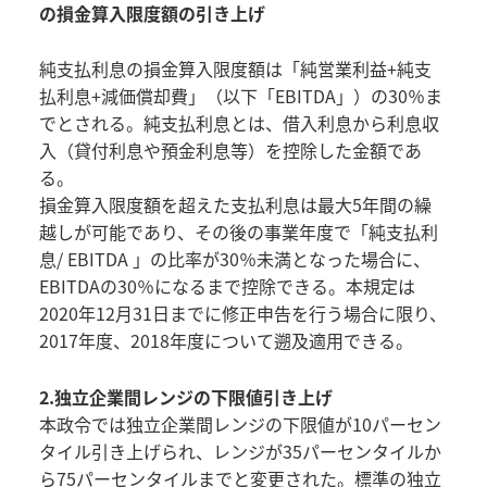
の損金算入限度額の引き上げ
純支払利息の損金算入限度額は「純営業利益+純支
払利息+減価償却費」（以下「EBITDA」）の30％ま
でとされる。純支払利息とは、借入利息から利息収
入（貸付利息や預金利息等）を控除した金額であ
る。
損金算入限度額を超えた支払利息は最大5年間の繰
越しが可能であり、その後の事業年度で「純支払利
息/ EBITDA 」の比率が30％未満となった場合に、
EBITDAの30％になるまで控除できる。本規定は
2020年12月31日までに修正申告を行う場合に限り、
2017年度、2018年度について遡及適用できる。
2.独立企業間レンジの下限値引き上げ
本政令では独立企業間レンジの下限値が10パーセン
タイル引き上げられ、レンジが35パーセンタイルか
ら75パーセンタイルまでと変更された。標準の独立