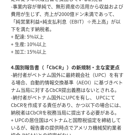
-事業内容が単純で、無形資産の活用から収益および
費用が生じず、売上が2000億ドン未満であって、
「純営業利益+純支払利息（EBIT）÷売上高」が以
下を満たす納税者。
+ 配達: 5%以上
+ 生産: 10%以上
+ 加工: 15%以上
4.国別報告書（「CbCR」）の新規制・主な変更点
-納付者がベトナム国外に最終親会社（UPC）を有す
る場合、自動的情報交換基準（AEOI）に基づきベト
ナム当局に対するCbCR提出義務はないとされる。
-納付者がベトナム国外にUPCを有し、 UPCにて
CbCRを作成する責任があり、かつ以下の場合には、
納税者はCbCRを税務当局に提出する必要がある。
+ UPCの居住国はベトナムと国際税協定を締結して
いるが、報告書の提供時点でアメリカ機械契約業者