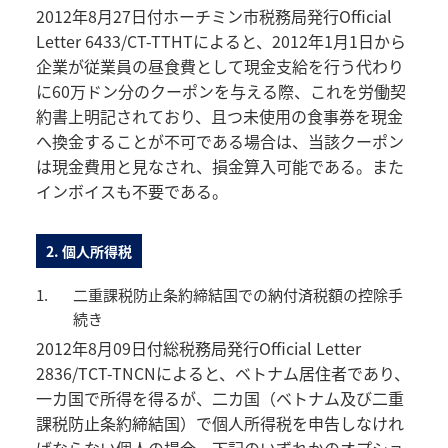
2012年8月27日付ホーチミン市税務局発行Official
Letter 6433/CT-TTHTによると、2012年1月1日から
企業が従業員の昼食費として現金支給を行う代わり
に60万ドン分のクーポンを与える際、これを労働契
約書上明記されており、且つ未使用の食事券を現金
へ換金することが不可である場合は、当該クーポン
は現金費用と見なされ、損金算入可能である。また
インボイスも不要である。
2. 個人所得税
1.
二重課税防止条約締結国での納付済税額の控除手
続き
2012年8月09日付総税務局発行Official Letter
2836/TCT-TNCNによると、ベトナム居住者であり、
一カ国で所得を得るが、二カ国（ベトナム及び二重
課税防止条約締結国）で個人所得税を申告しなけれ
ばならない個人の場合、下記のいずれかのオプショ