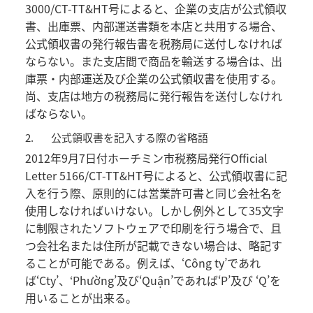
3000/CT-TT&HT号によると、企業の支店が公式領収
書、出庫票、内部運送書類を本店と共用する場合、
公式領収書の発行報告書を税務局に送付しなければ
ならない。また支店間で商品を輸送する場合は、出
庫票・内部運送及び企業の公式領収書を使用する。
尚、支店は地方の税務局に発行報告を送付しなけれ
ばならない。
2.
公式領収書を記入する際の省略語
2012年9月7日付ホーチミン市税務局発行Official
Letter 5166/CT-TT&HT号によると、公式領収書に記
入を行う際、原則的には営業許可書と同じ会社名を
使用しなければいけない。しかし例外として35文字
に制限されたソフトウェアで印刷を行う場合で、且
つ会社名または住所が記載できない場合は、略記す
ることが可能である。例えば、‘Công ty’であれ
ば‘Cty’、‘Phường’及び‘Quận’であれば‘P’及び ‘Q’を
用いることが出来る。