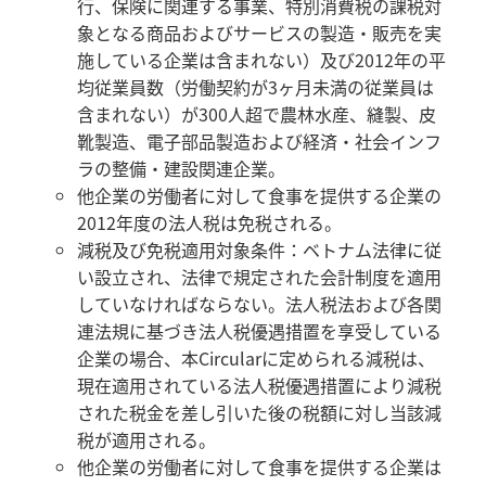
行、保険に関連する事業、特別消費税の課税対
象となる商品およびサービスの製造・販売を実
施している企業は含まれない）及び2012年の平
均従業員数（労働契約が3ヶ月未満の従業員は
含まれない）が300人超で農林水産、縫製、皮
靴製造、電子部品製造および経済・社会インフ
ラの整備・建設関連企業。
他企業の労働者に対して食事を提供する企業の
2012年度の法人税は免税される。
減税及び免税適用対象条件：ベトナム法律に従
い設立され、法律で規定された会計制度を適用
していなければならない。法人税法および各関
連法規に基づき法人税優遇措置を享受している
企業の場合、本Circularに定められる減税は、
現在適用されている法人税優遇措置により減税
された税金を差し引いた後の税額に対し当該減
税が適用される。
他企業の労働者に対して食事を提供する企業は