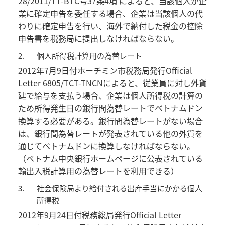
28/2011/TT-BTC号37条4項 によると、当該個人が企
業に確定申告を委任する場合、企業は当該個人の代
わりに確定申告を行い、海外で納付した税金の控除
申告書を税務局に提出しなければならない。
2.
個人所得税計算用の為替レート
2012年7月9日付ホーチミン市税務局発行Official
Letter 6805/TCT-TNCNによると、従業員に対し外貨
建で給与を支払う場合、企業は個人所得税の計算の
ため所得発生日の銀行間為替レートでベトナムドン
換算する必要がある。銀行間為替レートがない場合
は、銀行間為替レートが発表されている他の外貨を
通じてベトナムドンに換算しなければならない。
（ベトナム中央銀行ホームページに公表されている
輸出入税計算用の為替レートを利用できる）
3.
社会保険局より給付される出産手当にかかる個人
所得税
2012年9月24日付税務総局発行Official Letter